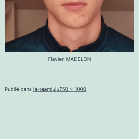
Flavien MADELON
Taille
Publié dans
la-teamjuju
750 × 1000
originale