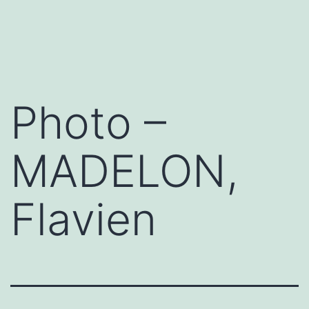
Aller
ASSOCIATION
au
TEAM
contenu
JUJU
Photo –
MADELON,
Flavien