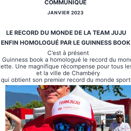
COMMUNIQUÉ
J
A
N
V
I
E
R
2023
LE RECORD DU MONDE DE LA TEAM JUJU
ENFIN
HOMOLOGUÉ PAR LE GUINNESS BOOK
C’est à présent
, le Guinness book a homologué le record du mo
lette. Une magnifique récompense pour tous les
et la ville de Chambéry
qui obtient son premier record du monde sporti