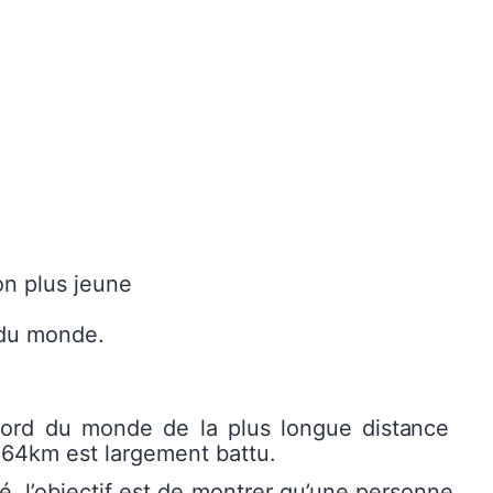
on plus jeune
 du monde.
ecord du
monde
de
la
plus
longue
distance
264km est largement battu.
, l’objectif est de montrer qu’une personne