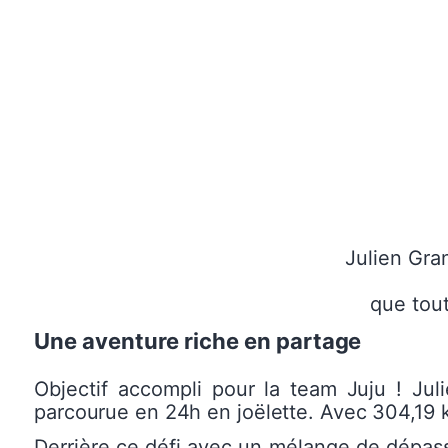
Julien Gra
que tou
Une
aventure
riche
en
partage
Objectif accompli pour la team
J
u
ju ! Ju
parcourue
en
24h
en
joëlette.
Avec
304,19
Derrière ce défi avec un mélange de dépass