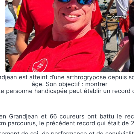
ndjean est atteint d’une arthrogrypose depuis s
âge. Son objectif : montrer
te personne handicapée peut établir un record
lien Grandjean et 66 coureurs ont battu le r
km
parcourus,
le
précédent record qui était de 
ement de soi, de performance et de convivialité